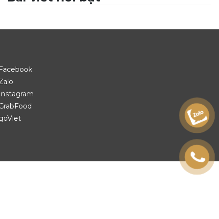
Facebook
Zalo
Instagram
GrabFood
goViet