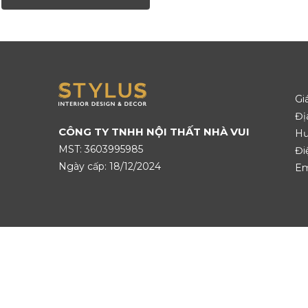
Gi
Đị
CÔNG TY TNHH NỘI THẤT NHÀ VUI
Hư
MST: 3603995985
Đi
Ngày cấp: 18/12/2024
Em