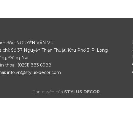
ám đốc: NGUYỄN VĂN VUI
a chỉ: Số 37 Nguyễn Thiện Thuật, Khu Phố 3, P. Long
ng, Đồng Nai
ện thoại: (0251) 883 6088
ai: info.vn@stylus-decor.com
Bản quyền của
STYLUS DECOR
.